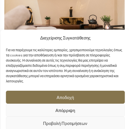
Διαχείρισης Συγκατάθεσης
Για να παρέχουμε τις καλύτερες εμπειρίες, χρησιμοποιούμε τεχνολογίες όπως
τα cookies για την αποθήκευση ή/και την πρόσβαση σε πληροφορίες
συσκευής. Η συναίνεση σε αυτές τις τεχνολογίες θα μας επιτρέψει να
επεξεργαζόμαστε δεδομένα όπως η συμπεριφορά περιήγησης ή μοναδικά
αναγνωριστικά σε αυτόν τον ιστότοπο. Η μη συναίνεση ή η ανάκληση της
συγκατάθεσης μπορεί να επηρεάσει αρνητικά ορισμένα χαρακτηριστικά και
λειτουργίες.
Αποδοχή
Απόρριψη
Προβολή Προτιμήσεων