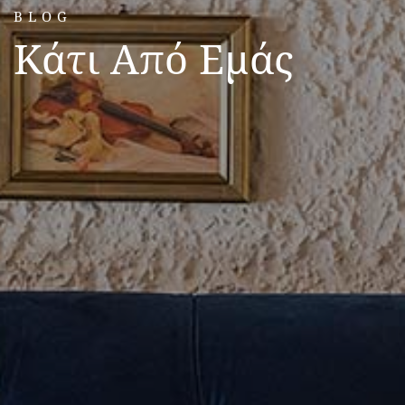
BLOG
Κάτι Από Εμάς