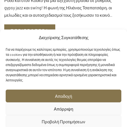
Ρόδο και στον Κούκο για μία αξέχαστη βραδιά σε ρυθμούς
gypsy jazz και swing! Η φωνή της Ηλιάνας Τσαπατσάρη, οι
μελωδίες και οι αυτοσχεδιασμοί τους ξεσήκωσαν το κοινό...
ΠΕΡΙΣΣΟΤΕΡΑ
Διαχείρισης Συγκατάθεσης
Για να παρέχουμε τις καλύτερες εμπειρίες, χρησιμοποιούμε τεχνολογίες όπως
τα cookies για την αποθήκευση ή/και την πρόσβαση σε πληροφορίες
συσκευής. Η συναίνεση σε αυτές τις τεχνολογίες θα μας επιτρέψει να
επεξεργαζόμαστε δεδομένα όπως η συμπεριφορά περιήγησης ή μοναδικά
αναγνωριστικά σε αυτόν τον ιστότοπο. Η μη συναίνεση ή η ανάκληση της
συγκατάθεσης μπορεί να επηρεάσει αρνητικά ορισμένα χαρακτηριστικά και
λειτουργίες.
Αποδοχή
Απόρριψη
Προβολή Προτιμήσεων