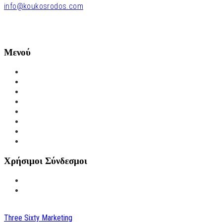
info@koukosrodos.com
Διεύθυνση: Μανδηλαρά 20-22,
Ρόδος Τ.Κ 85100
Μενού
Φιλοσοφία
Φιλοξενία
Γαστρονομία
Αρμονία
Gallery
Χώρος Στάθμευσης
Κάτι Από Εμάς
Επικοινωνία
Χρήσιμοι Σύνδεσμοι
Πολιτική Απορρήτου
Πολιτική Cookies
© copyright 2023. All Rights Reserved. Design & Development by
Three Sixty Marketing